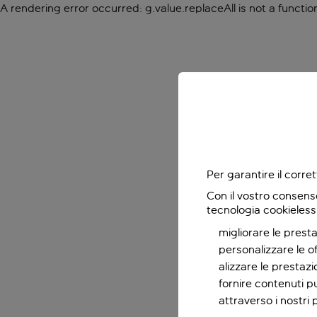
A rendering error occurred:
g.value.replaceAll is not a functio
Per garantire il corr
Con il vostro consens
tecnologia cookieless
migliorare le presta
personalizzare le o
alizzare le prestaz
fornire contenuti pu
attraverso i nostri 