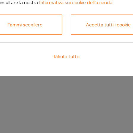
onsultare la nostra
Informativa sui cookie dell'azienda
.
Fammi scegliere
Accetta tutti i cookie
Rifiuta tutto