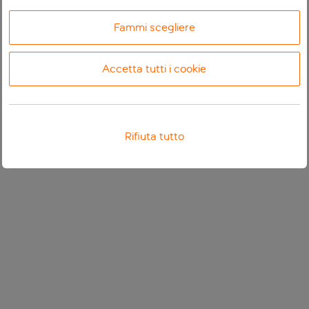
Fammi scegliere
Accetta tutti i cookie
Rifiuta tutto