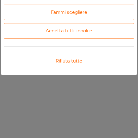
Fammi scegliere
Accetta tutti i cookie
Rifiuta tutto