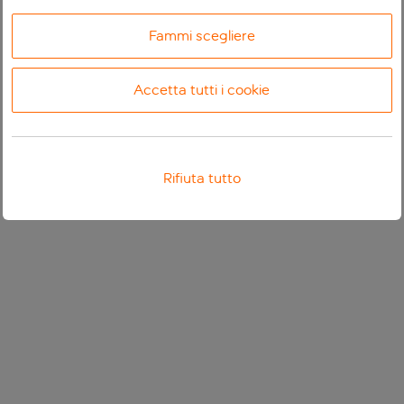
Fammi scegliere
Accetta tutti i cookie
Rifiuta tutto