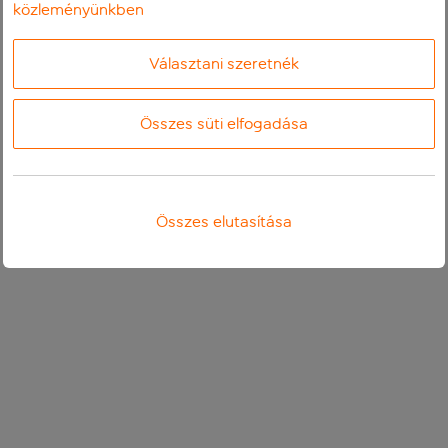
közleményünkben
Választani szeretnék
Összes süti elfogadása
Összes elutasítása