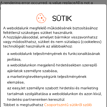
A rendering error occurred:
g.value.replaceAll is not a
function
.
SÜTIK
A weboldalunk megfelelő működésének biztosításához
feltétlenül szükséges sütiket használunk.
A hozzájárulásoddal, amelyet bármikor visszavonhatsz
vagy módosíthatsz, sütiket és nem sütialapú (cookieless)
technológiát használunk az alábbiakhoz:
a weboldalunk teljesítményének és funkcionalitásának
javítása;
a weboldalunkon megjelenő hirdetésekben szereplő
ajánlatok személyre szabása;
a marketingtevékenységünk teljesítményének
elemzése;
az easyJet személyre szabott hirdetési és marketing
tartalmak szolgáltatása a weboldalunkon és azon kívül,
hirdetési partnereinken keresztül.
Többet is megtudhatsz
Csoportszintű sütikről szóló