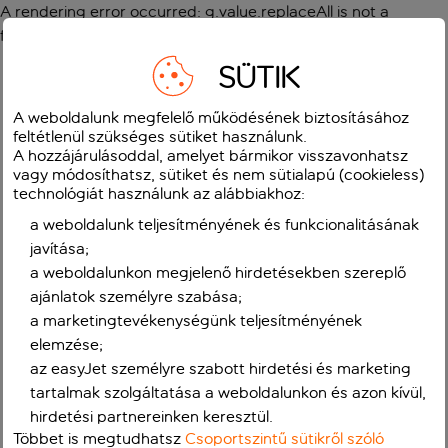
A rendering error occurred:
g.value.replaceAll is not a
function
.
SÜTIK
A weboldalunk megfelelő működésének biztosításához
feltétlenül szükséges sütiket használunk.
A hozzájárulásoddal, amelyet bármikor visszavonhatsz
vagy módosíthatsz, sütiket és nem sütialapú (cookieless)
technológiát használunk az alábbiakhoz:
a weboldalunk teljesítményének és funkcionalitásának
javítása;
a weboldalunkon megjelenő hirdetésekben szereplő
ajánlatok személyre szabása;
a marketingtevékenységünk teljesítményének
elemzése;
az easyJet személyre szabott hirdetési és marketing
tartalmak szolgáltatása a weboldalunkon és azon kívül,
hirdetési partnereinken keresztül.
Többet is megtudhatsz
Csoportszintű sütikről szóló