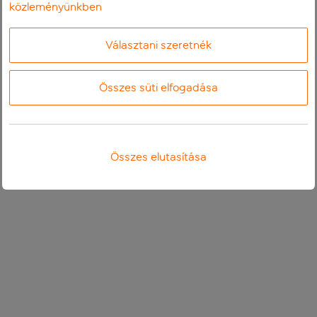
közleményünkben
Választani szeretnék
Összes süti elfogadása
Összes elutasítása