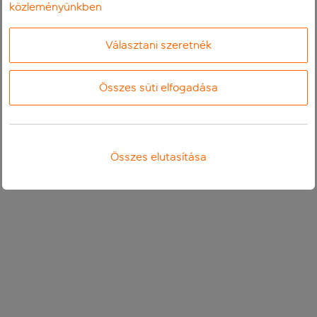
közleményünkben
Választani szeretnék
Összes süti elfogadása
Összes elutasítása