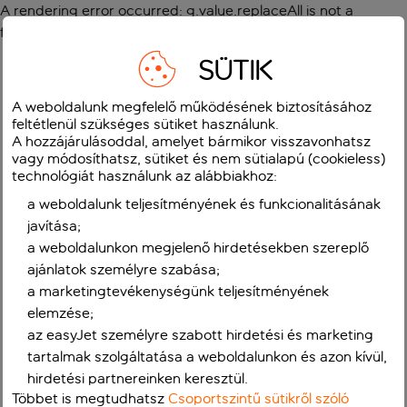
A rendering error occurred:
g.value.replaceAll is not a
function
.
SÜTIK
A weboldalunk megfelelő működésének biztosításához
feltétlenül szükséges sütiket használunk.
A hozzájárulásoddal, amelyet bármikor visszavonhatsz
vagy módosíthatsz, sütiket és nem sütialapú (cookieless)
technológiát használunk az alábbiakhoz:
a weboldalunk teljesítményének és funkcionalitásának
javítása;
a weboldalunkon megjelenő hirdetésekben szereplő
ajánlatok személyre szabása;
a marketingtevékenységünk teljesítményének
elemzése;
az easyJet személyre szabott hirdetési és marketing
tartalmak szolgáltatása a weboldalunkon és azon kívül,
hirdetési partnereinken keresztül.
Többet is megtudhatsz
Csoportszintű sütikről szóló