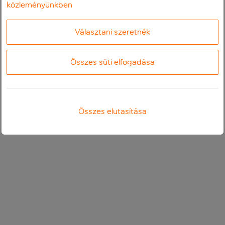
közleményünkben
Választani szeretnék
Összes süti elfogadása
Összes elutasítása