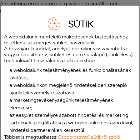
A rendering error occurred:
g.value.replaceAll is not a
function
.
SÜTIK
A weboldalunk megfelelő működésének biztosításához
feltétlenül szükséges sütiket használunk.
A hozzájárulásoddal, amelyet bármikor visszavonhatsz
vagy módosíthatsz, sütiket és nem sütialapú (cookieless)
technológiát használunk az alábbiakhoz:
a weboldalunk teljesítményének és funkcionalitásának
javítása;
a weboldalunkon megjelenő hirdetésekben szereplő
ajánlatok személyre szabása;
a marketingtevékenységünk teljesítményének
elemzése;
az easyJet személyre szabott hirdetési és marketing
tartalmak szolgáltatása a weboldalunkon és azon kívül,
hirdetési partnereinken keresztül.
Többet is megtudhatsz
Csoportszintű sütikről szóló