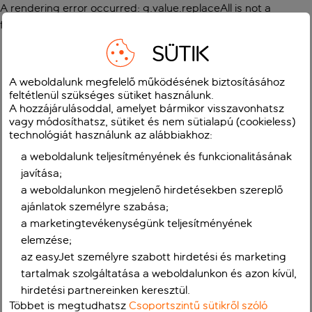
A rendering error occurred:
g.value.replaceAll is not a
function
.
SÜTIK
A weboldalunk megfelelő működésének biztosításához
feltétlenül szükséges sütiket használunk.
A hozzájárulásoddal, amelyet bármikor visszavonhatsz
vagy módosíthatsz, sütiket és nem sütialapú (cookieless)
technológiát használunk az alábbiakhoz:
a weboldalunk teljesítményének és funkcionalitásának
javítása;
a weboldalunkon megjelenő hirdetésekben szereplő
ajánlatok személyre szabása;
a marketingtevékenységünk teljesítményének
elemzése;
az easyJet személyre szabott hirdetési és marketing
tartalmak szolgáltatása a weboldalunkon és azon kívül,
hirdetési partnereinken keresztül.
Többet is megtudhatsz
Csoportszintű sütikről szóló