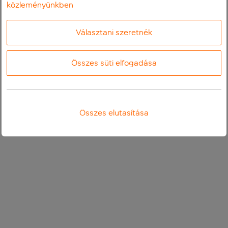
közleményünkben
Választani szeretnék
Összes süti elfogadása
Összes elutasítása