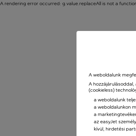
A rendering error occurred:
g.value.replaceAll is not a functio
A weboldalunk megfel
A hozzájárulásoddal,
(cookieless) technoló
a weboldalunk telje
a weboldalunkon me
a marketingtevéke
az easyJet személy
kívül, hirdetési par