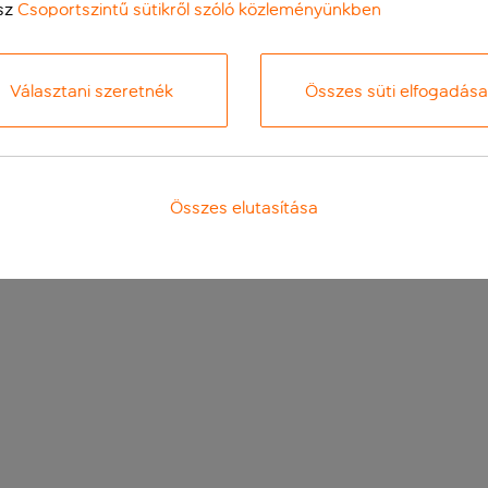
sz
Csoportszintű sütikről szóló közleményünkben
Választani szeretnék
Összes süti elfogadása
Összes elutasítása