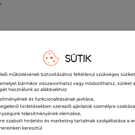
n
.
SÜTIK
elő működésének biztosításához feltétlenül szükséges sütiket
 amelyet bármikor visszavonhatsz vagy módosíthatsz, sütiket 
giát használunk az alábbiakhoz:
sítményének és funkcionalitásának javítása;
gjelenő hirdetésekben szereplő ajánlatok személyre szabása
nységünk teljesítményének elemzése;
re szabott hirdetési és marketing tartalmak szolgáltatása a 
tnereinken keresztül.