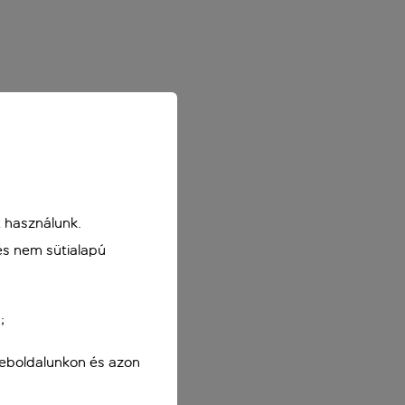
 használunk.
és nem sütialapú
;
weboldalunkon és azon