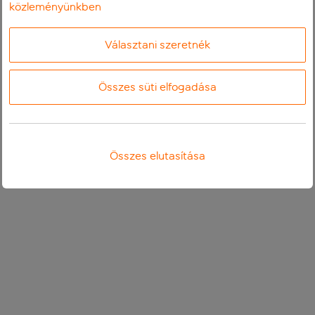
közleményünkben
Választani szeretnék
Összes süti elfogadása
Összes elutasítása