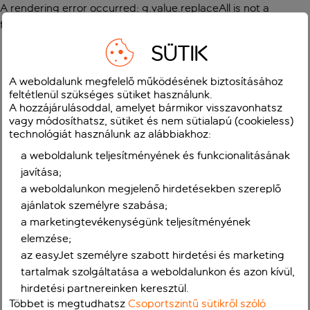
A rendering error occurred:
g.value.replaceAll is not a
function
.
SÜTIK
A weboldalunk megfelelő működésének biztosításához
feltétlenül szükséges sütiket használunk.
A hozzájárulásoddal, amelyet bármikor visszavonhatsz
vagy módosíthatsz, sütiket és nem sütialapú (cookieless)
technológiát használunk az alábbiakhoz:
a weboldalunk teljesítményének és funkcionalitásának
javítása;
a weboldalunkon megjelenő hirdetésekben szereplő
ajánlatok személyre szabása;
a marketingtevékenységünk teljesítményének
elemzése;
az easyJet személyre szabott hirdetési és marketing
tartalmak szolgáltatása a weboldalunkon és azon kívül,
hirdetési partnereinken keresztül.
Többet is megtudhatsz
Csoportszintű sütikről szóló