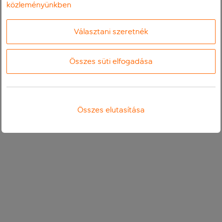
közleményünkben
Választani szeretnék
Összes süti elfogadása
Összes elutasítása