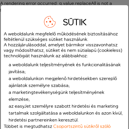
A rendering error occurred:
g.value.replaceAll is not a
function
.
SÜTIK
A weboldalunk megfelelő működésének biztosításához
feltétlenül szükséges sütiket használunk.
A hozzájárulásoddal, amelyet bármikor visszavonhatsz
vagy módosíthatsz, sütiket és nem sütialapú (cookieless)
technológiát használunk az alábbiakhoz:
a weboldalunk teljesítményének és funkcionalitásának
javítása;
a weboldalunkon megjelenő hirdetésekben szereplő
ajánlatok személyre szabása;
a marketingtevékenységünk teljesítményének
elemzése;
az easyJet személyre szabott hirdetési és marketing
tartalmak szolgáltatása a weboldalunkon és azon kívül,
hirdetési partnereinken keresztül.
Többet is megtudhatsz
Csoportszintű sütikről szóló