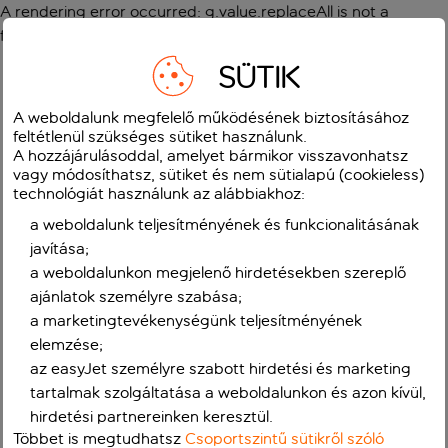
A rendering error occurred:
g.value.replaceAll is not a
function
.
SÜTIK
A weboldalunk megfelelő működésének biztosításához
feltétlenül szükséges sütiket használunk.
A hozzájárulásoddal, amelyet bármikor visszavonhatsz
vagy módosíthatsz, sütiket és nem sütialapú (cookieless)
technológiát használunk az alábbiakhoz:
a weboldalunk teljesítményének és funkcionalitásának
javítása;
a weboldalunkon megjelenő hirdetésekben szereplő
ajánlatok személyre szabása;
a marketingtevékenységünk teljesítményének
elemzése;
az easyJet személyre szabott hirdetési és marketing
tartalmak szolgáltatása a weboldalunkon és azon kívül,
hirdetési partnereinken keresztül.
Többet is megtudhatsz
Csoportszintű sütikről szóló