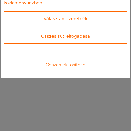
közleményünkben
Választani szeretnék
Összes süti elfogadása
Összes elutasítása