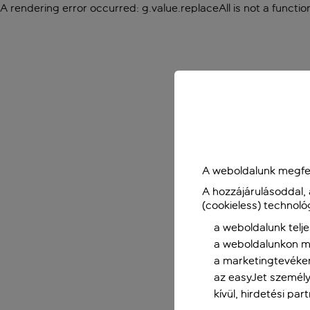
A rendering error occurred:
g.value.replaceAll is not a functio
A weboldalunk megfel
A hozzájárulásoddal,
(cookieless) technoló
a weboldalunk telje
a weboldalunkon me
a marketingtevéke
az easyJet személy
kívül, hirdetési par