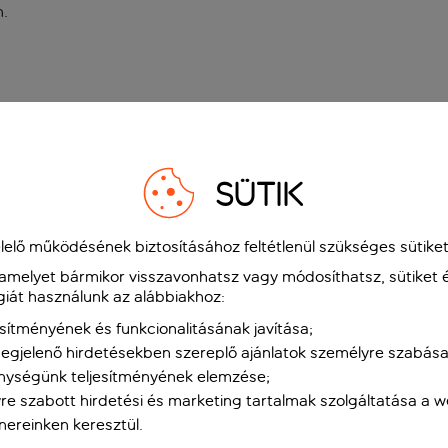
n
.
SÜTIK
elő működésének biztosításához feltétlenül szükséges sütiket
 amelyet bármikor visszavonhatsz vagy módosíthatsz, sütiket 
giát használunk az alábbiakhoz:
sítményének és funkcionalitásának javítása;
gjelenő hirdetésekben szereplő ajánlatok személyre szabása
nységünk teljesítményének elemzése;
re szabott hirdetési és marketing tartalmak szolgáltatása a 
tnereinken keresztül.