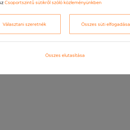
sz
Csoportszintű sütikről szóló közleményünkben
Választani szeretnék
Összes süti elfogadása
Összes elutasítása