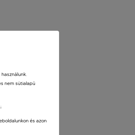
 használunk.
és nem sütialapú
;
weboldalunkon és azon