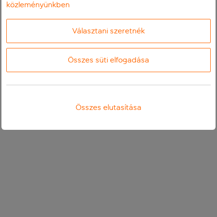
közleményünkben
Választani szeretnék
Összes süti elfogadása
Összes elutasítása