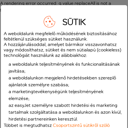
A rendering error occurred:
g.value.replaceAll is not a
function
.
SÜTIK
A weboldalunk megfelelő működésének biztosításához
feltétlenül szükséges sütiket használunk.
A hozzájárulásoddal, amelyet bármikor visszavonhatsz
vagy módosíthatsz, sütiket és nem sütialapú (cookieless)
technológiát használunk az alábbiakhoz:
a weboldalunk teljesítményének és funkcionalitásának
javítása;
a weboldalunkon megjelenő hirdetésekben szereplő
ajánlatok személyre szabása;
a marketingtevékenységünk teljesítményének
elemzése;
az easyJet személyre szabott hirdetési és marketing
tartalmak szolgáltatása a weboldalunkon és azon kívül,
hirdetési partnereinken keresztül.
Többet is megtudhatsz
Csoportszintű sütikről szóló