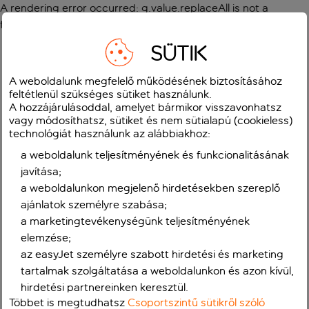
A rendering error occurred:
g.value.replaceAll is not a
function
.
SÜTIK
A weboldalunk megfelelő működésének biztosításához
feltétlenül szükséges sütiket használunk.
A hozzájárulásoddal, amelyet bármikor visszavonhatsz
vagy módosíthatsz, sütiket és nem sütialapú (cookieless)
technológiát használunk az alábbiakhoz:
a weboldalunk teljesítményének és funkcionalitásának
javítása;
a weboldalunkon megjelenő hirdetésekben szereplő
ajánlatok személyre szabása;
a marketingtevékenységünk teljesítményének
elemzése;
az easyJet személyre szabott hirdetési és marketing
tartalmak szolgáltatása a weboldalunkon és azon kívül,
hirdetési partnereinken keresztül.
Többet is megtudhatsz
Csoportszintű sütikről szóló