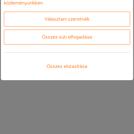
közleményünkben
Választani szeretnék
Összes süti elfogadása
Összes elutasítása