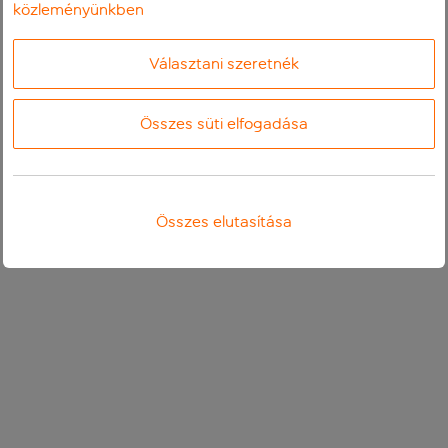
közleményünkben
Választani szeretnék
Összes süti elfogadása
Összes elutasítása