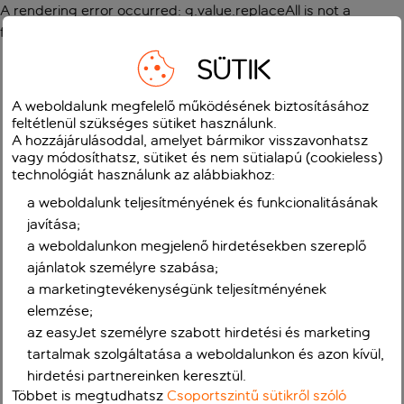
A rendering error occurred:
g.value.replaceAll is not a
function
.
SÜTIK
A weboldalunk megfelelő működésének biztosításához
feltétlenül szükséges sütiket használunk.
A hozzájárulásoddal, amelyet bármikor visszavonhatsz
vagy módosíthatsz, sütiket és nem sütialapú (cookieless)
technológiát használunk az alábbiakhoz:
a weboldalunk teljesítményének és funkcionalitásának
javítása;
a weboldalunkon megjelenő hirdetésekben szereplő
ajánlatok személyre szabása;
a marketingtevékenységünk teljesítményének
elemzése;
az easyJet személyre szabott hirdetési és marketing
tartalmak szolgáltatása a weboldalunkon és azon kívül,
hirdetési partnereinken keresztül.
Többet is megtudhatsz
Csoportszintű sütikről szóló