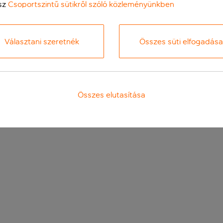
sz
Csoportszintű sütikről szóló közleményünkben
Választani szeretnék
Összes süti elfogadása
Összes elutasítása