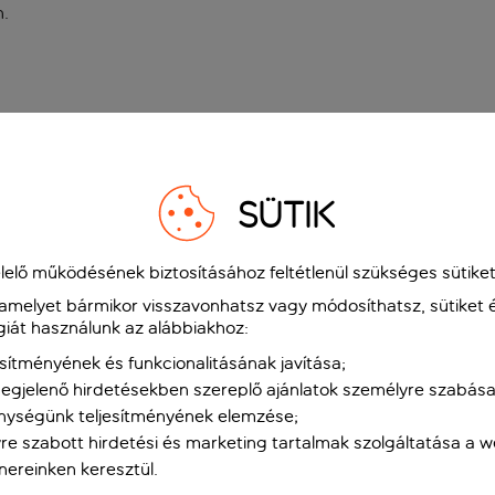
n
.
SÜTIK
elő működésének biztosításához feltétlenül szükséges sütiket
 amelyet bármikor visszavonhatsz vagy módosíthatsz, sütiket 
giát használunk az alábbiakhoz:
sítményének és funkcionalitásának javítása;
gjelenő hirdetésekben szereplő ajánlatok személyre szabása
nységünk teljesítményének elemzése;
re szabott hirdetési és marketing tartalmak szolgáltatása a 
tnereinken keresztül.