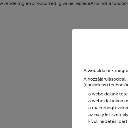
A rendering error occurred:
g.value.replaceAll is not a functio
A weboldalunk megfel
A hozzájárulásoddal,
(cookieless) technoló
a weboldalunk telje
a weboldalunkon me
a marketingtevéke
az easyJet személy
kívül, hirdetési par