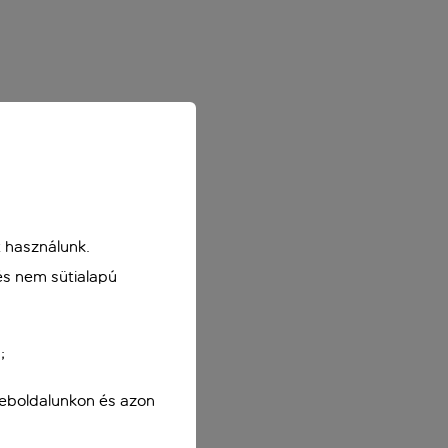
 használunk.
és nem sütialapú
;
weboldalunkon és azon