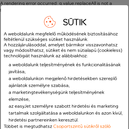
A rendering error occurred:
g.value.replaceAll is not a
function
.
SÜTIK
A weboldalunk megfelelő működésének biztosításához
feltétlenül szükséges sütiket használunk.
A hozzájárulásoddal, amelyet bármikor visszavonhatsz
vagy módosíthatsz, sütiket és nem sütialapú (cookieless)
technológiát használunk az alábbiakhoz:
a weboldalunk teljesítményének és funkcionalitásának
javítása;
a weboldalunkon megjelenő hirdetésekben szereplő
ajánlatok személyre szabása;
a marketingtevékenységünk teljesítményének
elemzése;
az easyJet személyre szabott hirdetési és marketing
tartalmak szolgáltatása a weboldalunkon és azon kívül,
hirdetési partnereinken keresztül.
Többet is megtudhatsz
Csoportszintű sütikről szóló