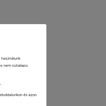
 használunk.
és nem sütialapú
;
weboldalunkon és azon