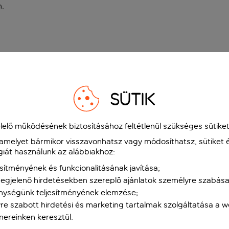
n
.
SÜTIK
elő működésének biztosításához feltétlenül szükséges sütiket
 amelyet bármikor visszavonhatsz vagy módosíthatsz, sütiket 
giát használunk az alábbiakhoz:
sítményének és funkcionalitásának javítása;
gjelenő hirdetésekben szereplő ajánlatok személyre szabása
nységünk teljesítményének elemzése;
re szabott hirdetési és marketing tartalmak szolgáltatása a 
tnereinken keresztül.