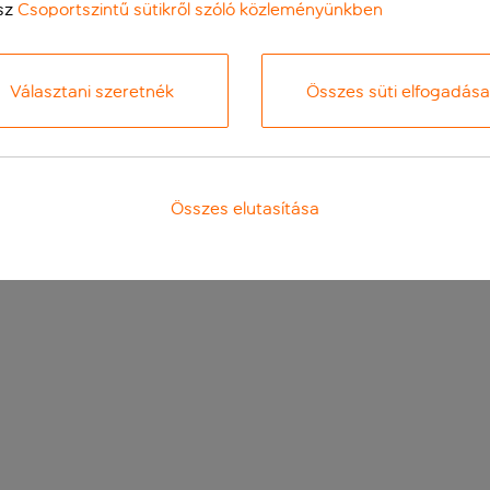
sz
Csoportszintű sütikről szóló közleményünkben
Választani szeretnék
Összes süti elfogadása
Összes elutasítása