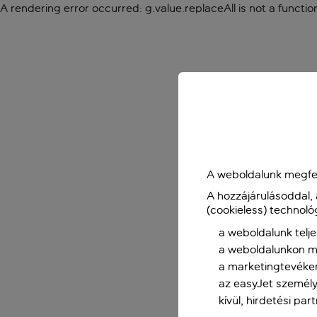
A rendering error occurred:
g.value.replaceAll is not a functio
A weboldalunk megfel
A hozzájárulásoddal,
(cookieless) technoló
a weboldalunk telje
a weboldalunkon me
a marketingtevéke
az easyJet személy
kívül, hirdetési par