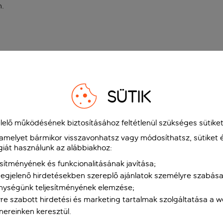
n
.
SÜTIK
elő működésének biztosításához feltétlenül szükséges sütiket
 amelyet bármikor visszavonhatsz vagy módosíthatsz, sütiket 
giát használunk az alábbiakhoz:
sítményének és funkcionalitásának javítása;
gjelenő hirdetésekben szereplő ajánlatok személyre szabása
nységünk teljesítményének elemzése;
re szabott hirdetési és marketing tartalmak szolgáltatása a 
tnereinken keresztül.