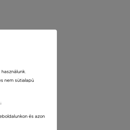
 használunk.
és nem sütialapú
;
weboldalunkon és azon