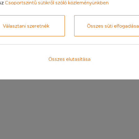
sz
Csoportszintű sütikről szóló közleményünkben
Választani szeretnék
Összes süti elfogadása
Összes elutasítása