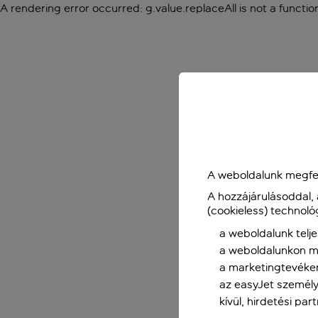
A rendering error occurred:
g.value.replaceAll is not a functio
A weboldalunk megfel
A hozzájárulásoddal,
(cookieless) technoló
a weboldalunk telje
a weboldalunkon me
a marketingtevéke
az easyJet személy
kívül, hirdetési par