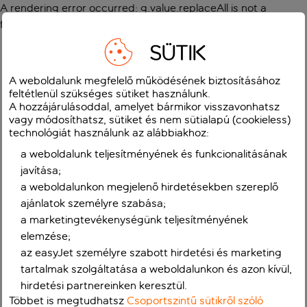
A rendering error occurred:
g.value.replaceAll is not a
function
.
SÜTIK
A weboldalunk megfelelő működésének biztosításához
feltétlenül szükséges sütiket használunk.
A hozzájárulásoddal, amelyet bármikor visszavonhatsz
vagy módosíthatsz, sütiket és nem sütialapú (cookieless)
technológiát használunk az alábbiakhoz:
a weboldalunk teljesítményének és funkcionalitásának
javítása;
a weboldalunkon megjelenő hirdetésekben szereplő
ajánlatok személyre szabása;
a marketingtevékenységünk teljesítményének
elemzése;
az easyJet személyre szabott hirdetési és marketing
tartalmak szolgáltatása a weboldalunkon és azon kívül,
hirdetési partnereinken keresztül.
Többet is megtudhatsz
Csoportszintű sütikről szóló