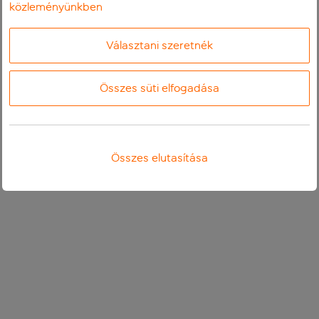
közleményünkben
Választani szeretnék
Összes süti elfogadása
Összes elutasítása