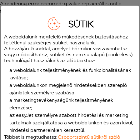
A rendering error occurred:
g.value.replaceAll is not a
function
.
SÜTIK
A weboldalunk megfelelő működésének biztosításához
feltétlenül szükséges sütiket használunk.
A hozzájárulásoddal, amelyet bármikor visszavonhatsz
vagy módosíthatsz, sütiket és nem sütialapú (cookieless)
technológiát használunk az alábbiakhoz:
a weboldalunk teljesítményének és funkcionalitásának
javítása;
a weboldalunkon megjelenő hirdetésekben szereplő
ajánlatok személyre szabása;
a marketingtevékenységünk teljesítményének
elemzése;
az easyJet személyre szabott hirdetési és marketing
tartalmak szolgáltatása a weboldalunkon és azon kívül,
hirdetési partnereinken keresztül.
Többet is megtudhatsz
Csoportszintű sütikről szóló