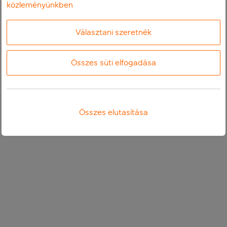
közleményünkben
Választani szeretnék
Összes süti elfogadása
Összes elutasítása