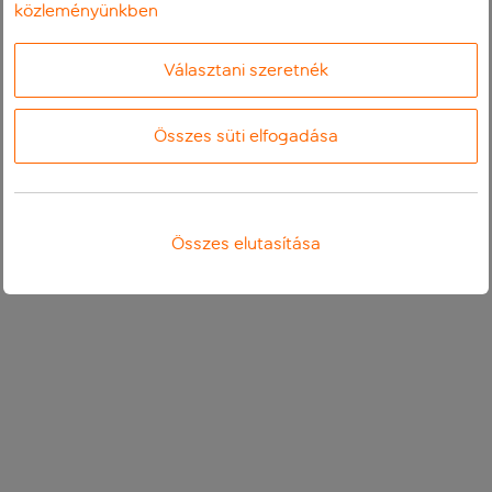
közleményünkben
Választani szeretnék
Összes süti elfogadása
Összes elutasítása