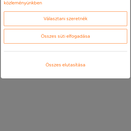
közleményünkben
Választani szeretnék
Összes süti elfogadása
Összes elutasítása