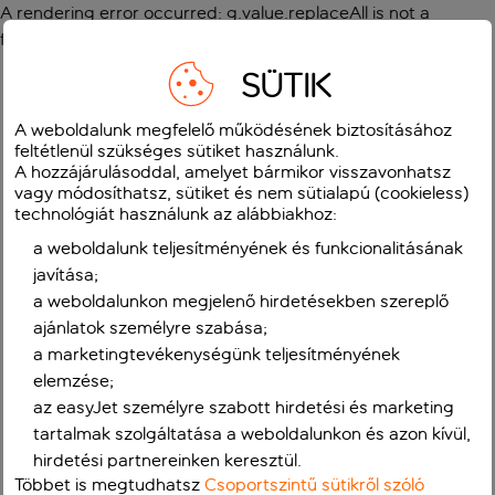
A rendering error occurred:
g.value.replaceAll is not a
function
.
SÜTIK
A weboldalunk megfelelő működésének biztosításához
feltétlenül szükséges sütiket használunk.
A hozzájárulásoddal, amelyet bármikor visszavonhatsz
vagy módosíthatsz, sütiket és nem sütialapú (cookieless)
technológiát használunk az alábbiakhoz:
a weboldalunk teljesítményének és funkcionalitásának
javítása;
a weboldalunkon megjelenő hirdetésekben szereplő
ajánlatok személyre szabása;
a marketingtevékenységünk teljesítményének
elemzése;
az easyJet személyre szabott hirdetési és marketing
tartalmak szolgáltatása a weboldalunkon és azon kívül,
hirdetési partnereinken keresztül.
Többet is megtudhatsz
Csoportszintű sütikről szóló