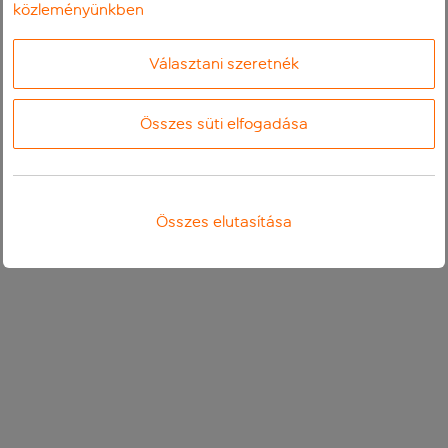
közleményünkben
Választani szeretnék
Összes süti elfogadása
Összes elutasítása