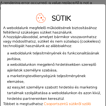
A rendering error occurred:
g.value.replaceAll is not a
function
.
SÜTIK
A weboldalunk megfelelő működésének biztosításához
feltétlenül szükséges sütiket használunk.
A hozzájárulásoddal, amelyet bármikor visszavonhatsz
vagy módosíthatsz, sütiket és nem sütialapú (cookieless)
technológiát használunk az alábbiakhoz:
a weboldalunk teljesítményének és funkcionalitásának
javítása;
a weboldalunkon megjelenő hirdetésekben szereplő
ajánlatok személyre szabása;
a marketingtevékenységünk teljesítményének
elemzése;
az easyJet személyre szabott hirdetési és marketing
tartalmak szolgáltatása a weboldalunkon és azon kívül,
hirdetési partnereinken keresztül.
Többet is megtudhatsz
Csoportszintű sütikről szóló