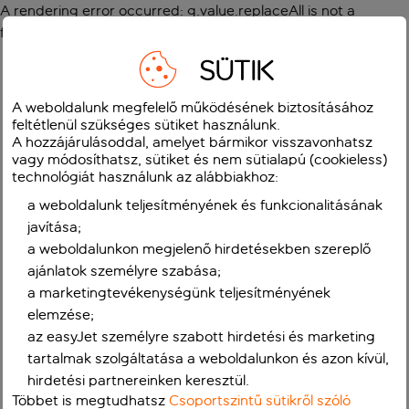
A rendering error occurred:
g.value.replaceAll is not a
function
.
SÜTIK
A weboldalunk megfelelő működésének biztosításához
feltétlenül szükséges sütiket használunk.
A hozzájárulásoddal, amelyet bármikor visszavonhatsz
vagy módosíthatsz, sütiket és nem sütialapú (cookieless)
technológiát használunk az alábbiakhoz:
a weboldalunk teljesítményének és funkcionalitásának
javítása;
a weboldalunkon megjelenő hirdetésekben szereplő
ajánlatok személyre szabása;
a marketingtevékenységünk teljesítményének
elemzése;
az easyJet személyre szabott hirdetési és marketing
tartalmak szolgáltatása a weboldalunkon és azon kívül,
hirdetési partnereinken keresztül.
Többet is megtudhatsz
Csoportszintű sütikről szóló