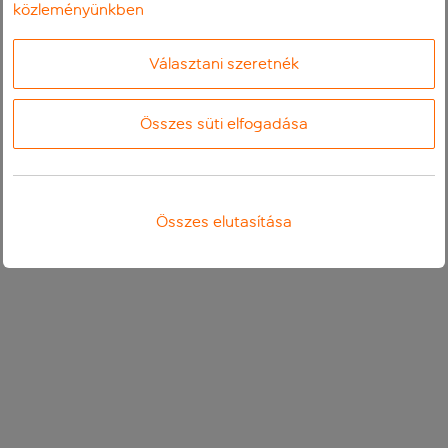
közleményünkben
Választani szeretnék
Összes süti elfogadása
Összes elutasítása