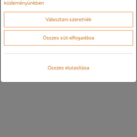
közleményünkben
Választani szeretnék
Összes süti elfogadása
Összes elutasítása