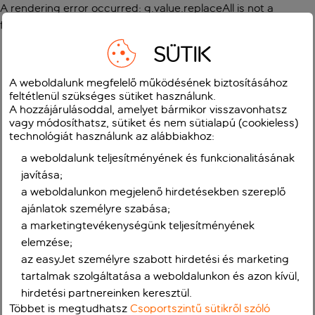
A rendering error occurred:
g.value.replaceAll is not a
function
.
SÜTIK
A weboldalunk megfelelő működésének biztosításához
feltétlenül szükséges sütiket használunk.
A hozzájárulásoddal, amelyet bármikor visszavonhatsz
vagy módosíthatsz, sütiket és nem sütialapú (cookieless)
technológiát használunk az alábbiakhoz:
a weboldalunk teljesítményének és funkcionalitásának
javítása;
a weboldalunkon megjelenő hirdetésekben szereplő
ajánlatok személyre szabása;
a marketingtevékenységünk teljesítményének
elemzése;
az easyJet személyre szabott hirdetési és marketing
tartalmak szolgáltatása a weboldalunkon és azon kívül,
hirdetési partnereinken keresztül.
Többet is megtudhatsz
Csoportszintű sütikről szóló