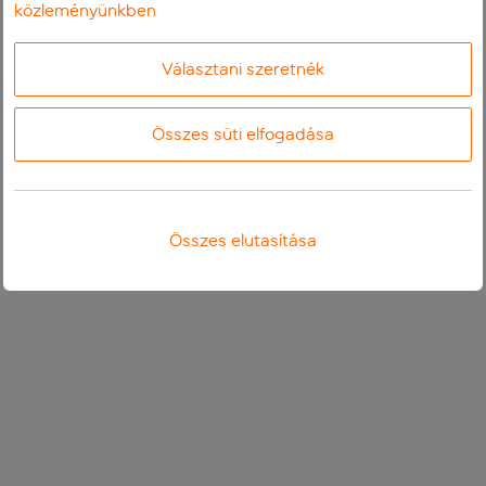
közleményünkben
Választani szeretnék
Összes süti elfogadása
Összes elutasítása