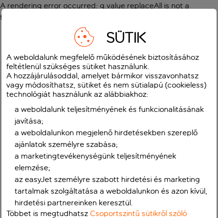
A rendering error occurred:
g.value.replaceAll is not a
function
.
SÜTIK
A weboldalunk megfelelő működésének biztosításához
feltétlenül szükséges sütiket használunk.
A hozzájárulásoddal, amelyet bármikor visszavonhatsz
vagy módosíthatsz, sütiket és nem sütialapú (cookieless)
technológiát használunk az alábbiakhoz:
a weboldalunk teljesítményének és funkcionalitásának
javítása;
a weboldalunkon megjelenő hirdetésekben szereplő
ajánlatok személyre szabása;
a marketingtevékenységünk teljesítményének
elemzése;
az easyJet személyre szabott hirdetési és marketing
tartalmak szolgáltatása a weboldalunkon és azon kívül,
hirdetési partnereinken keresztül.
Többet is megtudhatsz
Csoportszintű sütikről szóló