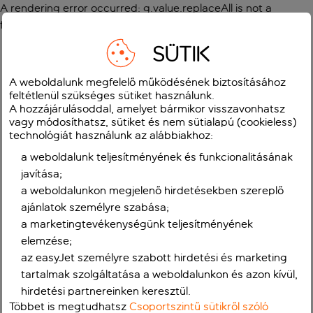
A rendering error occurred:
g.value.replaceAll is not a
function
.
SÜTIK
A weboldalunk megfelelő működésének biztosításához
feltétlenül szükséges sütiket használunk.
A hozzájárulásoddal, amelyet bármikor visszavonhatsz
vagy módosíthatsz, sütiket és nem sütialapú (cookieless)
technológiát használunk az alábbiakhoz:
a weboldalunk teljesítményének és funkcionalitásának
javítása;
a weboldalunkon megjelenő hirdetésekben szereplő
ajánlatok személyre szabása;
a marketingtevékenységünk teljesítményének
elemzése;
az easyJet személyre szabott hirdetési és marketing
tartalmak szolgáltatása a weboldalunkon és azon kívül,
hirdetési partnereinken keresztül.
Többet is megtudhatsz
Csoportszintű sütikről szóló