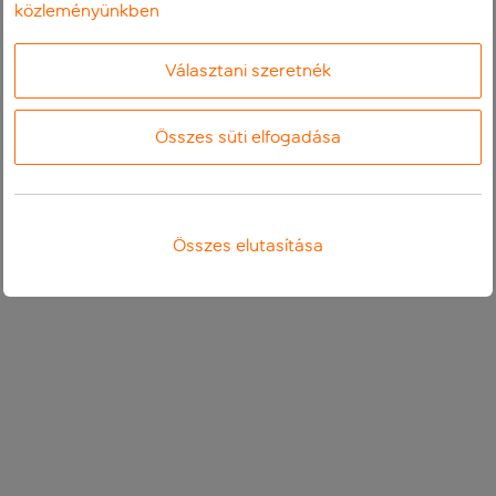
közleményünkben
Választani szeretnék
Összes süti elfogadása
Összes elutasítása