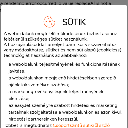
A rendering error occurred:
g.value.replaceAll is not a
function
.
SÜTIK
A weboldalunk megfelelő működésének biztosításához
feltétlenül szükséges sütiket használunk.
A hozzájárulásoddal, amelyet bármikor visszavonhatsz
vagy módosíthatsz, sütiket és nem sütialapú (cookieless)
technológiát használunk az alábbiakhoz:
a weboldalunk teljesítményének és funkcionalitásának
javítása;
a weboldalunkon megjelenő hirdetésekben szereplő
ajánlatok személyre szabása;
a marketingtevékenységünk teljesítményének
elemzése;
az easyJet személyre szabott hirdetési és marketing
tartalmak szolgáltatása a weboldalunkon és azon kívül,
hirdetési partnereinken keresztül.
Többet is megtudhatsz
Csoportszintű sütikről szóló