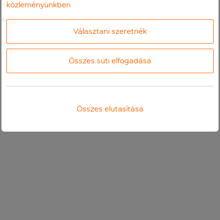
közleményünkben
Választani szeretnék
Összes süti elfogadása
Összes elutasítása