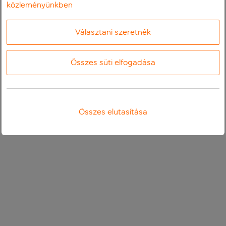
közleményünkben
Választani szeretnék
Összes süti elfogadása
Összes elutasítása