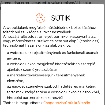
A rendering error occurred:
g.value.replaceAll is not a
function
.
SÜTIK
A weboldalunk megfelelő működésének biztosításához
feltétlenül szükséges sütiket használunk.
A hozzájárulásoddal, amelyet bármikor visszavonhatsz
vagy módosíthatsz, sütiket és nem sütialapú (cookieless)
technológiát használunk az alábbiakhoz:
a weboldalunk teljesítményének és funkcionalitásának
javítása;
a weboldalunkon megjelenő hirdetésekben szereplő
ajánlatok személyre szabása;
a marketingtevékenységünk teljesítményének
elemzése;
az easyJet személyre szabott hirdetési és marketing
tartalmak szolgáltatása a weboldalunkon és azon kívül,
hirdetési partnereinken keresztül.
Többet is megtudhatsz
Csoportszintű sütikről szóló