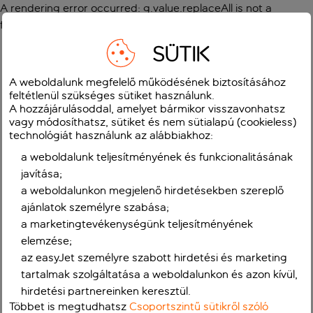
A rendering error occurred:
g.value.replaceAll is not a
function
.
SÜTIK
A weboldalunk megfelelő működésének biztosításához
feltétlenül szükséges sütiket használunk.
A hozzájárulásoddal, amelyet bármikor visszavonhatsz
vagy módosíthatsz, sütiket és nem sütialapú (cookieless)
technológiát használunk az alábbiakhoz:
a weboldalunk teljesítményének és funkcionalitásának
javítása;
a weboldalunkon megjelenő hirdetésekben szereplő
ajánlatok személyre szabása;
a marketingtevékenységünk teljesítményének
elemzése;
az easyJet személyre szabott hirdetési és marketing
tartalmak szolgáltatása a weboldalunkon és azon kívül,
hirdetési partnereinken keresztül.
Többet is megtudhatsz
Csoportszintű sütikről szóló