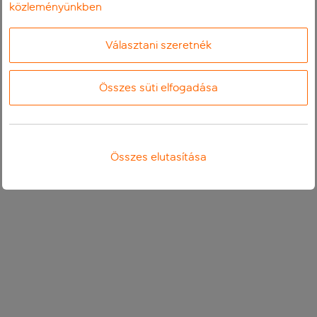
közleményünkben
Választani szeretnék
Összes süti elfogadása
Összes elutasítása