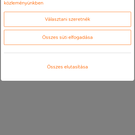
közleményünkben
Választani szeretnék
Összes süti elfogadása
Összes elutasítása