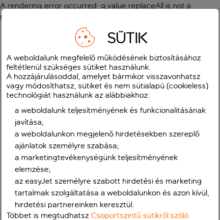
A rendering error occurred:
g.value.replaceAll is not a
function
.
SÜTIK
A weboldalunk megfelelő működésének biztosításához
feltétlenül szükséges sütiket használunk.
A hozzájárulásoddal, amelyet bármikor visszavonhatsz
vagy módosíthatsz, sütiket és nem sütialapú (cookieless)
technológiát használunk az alábbiakhoz:
a weboldalunk teljesítményének és funkcionalitásának
javítása;
a weboldalunkon megjelenő hirdetésekben szereplő
ajánlatok személyre szabása;
a marketingtevékenységünk teljesítményének
elemzése;
az easyJet személyre szabott hirdetési és marketing
tartalmak szolgáltatása a weboldalunkon és azon kívül,
hirdetési partnereinken keresztül.
Többet is megtudhatsz
Csoportszintű sütikről szóló