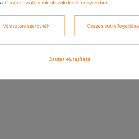
sz
Csoportszintű sütikről szóló közleményünkben
Választani szeretnék
Összes süti elfogadása
Összes elutasítása