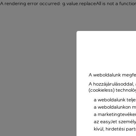
A rendering error occurred:
g.value.replaceAll is not a functio
A weboldalunk megfel
A hozzájárulásoddal,
(cookieless) technoló
a weboldalunk telje
a weboldalunkon me
a marketingtevéke
az easyJet személy
kívül, hirdetési par