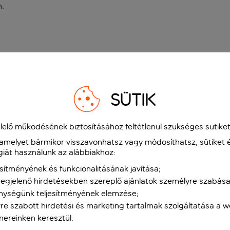
n
.
SÜTIK
elő működésének biztosításához feltétlenül szükséges sütiket
 amelyet bármikor visszavonhatsz vagy módosíthatsz, sütiket 
giát használunk az alábbiakhoz:
sítményének és funkcionalitásának javítása;
gjelenő hirdetésekben szereplő ajánlatok személyre szabása
nységünk teljesítményének elemzése;
re szabott hirdetési és marketing tartalmak szolgáltatása a 
tnereinken keresztül.