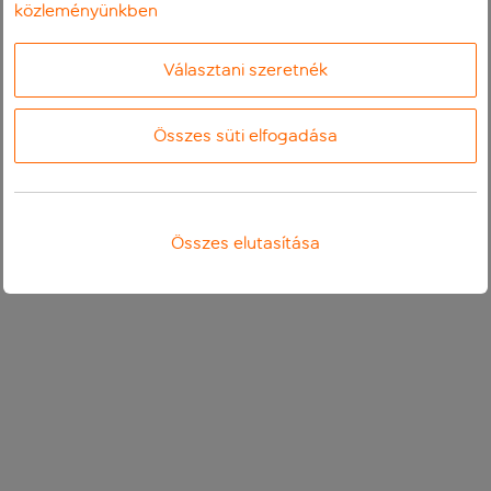
közleményünkben
Választani szeretnék
Összes süti elfogadása
Összes elutasítása