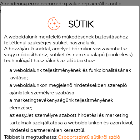
A rendering error occurred:
g.value.replaceAll is not a
function
.
SÜTIK
A weboldalunk megfelelő működésének biztosításához
feltétlenül szükséges sütiket használunk.
A hozzájárulásoddal, amelyet bármikor visszavonhatsz
vagy módosíthatsz, sütiket és nem sütialapú (cookieless)
technológiát használunk az alábbiakhoz:
a weboldalunk teljesítményének és funkcionalitásának
javítása;
a weboldalunkon megjelenő hirdetésekben szereplő
ajánlatok személyre szabása;
a marketingtevékenységünk teljesítményének
elemzése;
az easyJet személyre szabott hirdetési és marketing
tartalmak szolgáltatása a weboldalunkon és azon kívül,
hirdetési partnereinken keresztül.
Többet is megtudhatsz
Csoportszintű sütikről szóló