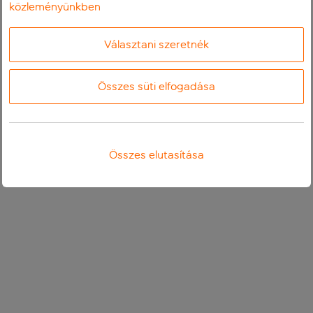
közleményünkben
Választani szeretnék
Összes süti elfogadása
Összes elutasítása