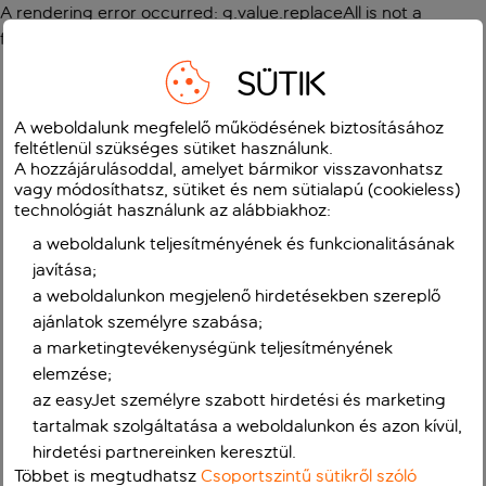
A rendering error occurred:
g.value.replaceAll is not a
function
.
SÜTIK
A weboldalunk megfelelő működésének biztosításához
feltétlenül szükséges sütiket használunk.
A hozzájárulásoddal, amelyet bármikor visszavonhatsz
vagy módosíthatsz, sütiket és nem sütialapú (cookieless)
technológiát használunk az alábbiakhoz:
a weboldalunk teljesítményének és funkcionalitásának
javítása;
a weboldalunkon megjelenő hirdetésekben szereplő
ajánlatok személyre szabása;
a marketingtevékenységünk teljesítményének
elemzése;
az easyJet személyre szabott hirdetési és marketing
tartalmak szolgáltatása a weboldalunkon és azon kívül,
hirdetési partnereinken keresztül.
Többet is megtudhatsz
Csoportszintű sütikről szóló