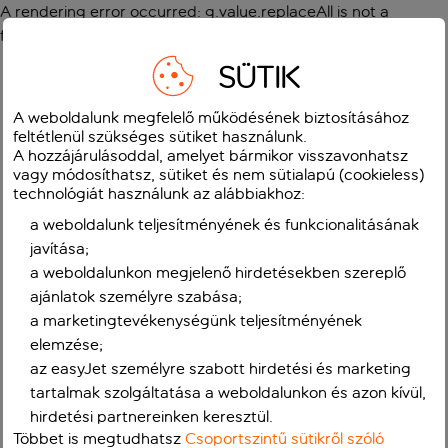
A rendering error occurred:
g.value.replaceAll is not a
function
.
SÜTIK
A weboldalunk megfelelő működésének biztosításához
feltétlenül szükséges sütiket használunk.
A hozzájárulásoddal, amelyet bármikor visszavonhatsz
vagy módosíthatsz, sütiket és nem sütialapú (cookieless)
technológiát használunk az alábbiakhoz:
a weboldalunk teljesítményének és funkcionalitásának
javítása;
a weboldalunkon megjelenő hirdetésekben szereplő
ajánlatok személyre szabása;
a marketingtevékenységünk teljesítményének
elemzése;
az easyJet személyre szabott hirdetési és marketing
tartalmak szolgáltatása a weboldalunkon és azon kívül,
hirdetési partnereinken keresztül.
Többet is megtudhatsz
Csoportszintű sütikről szóló