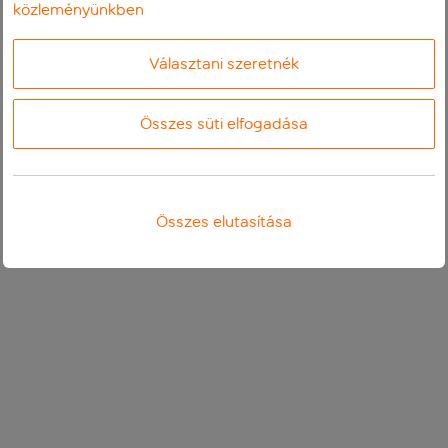
közleményünkben
Választani szeretnék
Összes süti elfogadása
Összes elutasítása