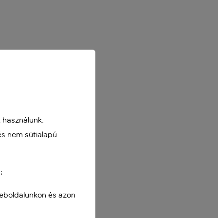
 használunk.
és nem sütialapú
;
weboldalunkon és azon