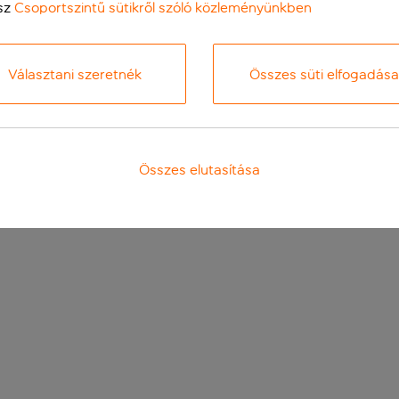
sz
Csoportszintű sütikről szóló közleményünkben
Választani szeretnék
Összes süti elfogadása
Összes elutasítása