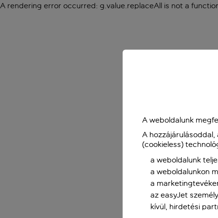
A rendering error occurred:
g.value.replaceAll is not a functio
A weboldalunk megfel
A hozzájárulásoddal,
(cookieless) technoló
a weboldalunk telje
a weboldalunkon me
a marketingtevéke
az easyJet személy
kívül, hirdetési par