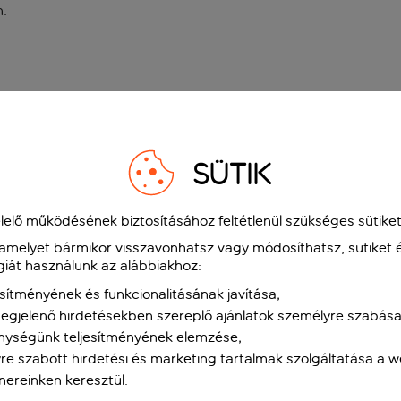
n
.
SÜTIK
elő működésének biztosításához feltétlenül szükséges sütiket
 amelyet bármikor visszavonhatsz vagy módosíthatsz, sütiket 
giát használunk az alábbiakhoz:
sítményének és funkcionalitásának javítása;
gjelenő hirdetésekben szereplő ajánlatok személyre szabása
nységünk teljesítményének elemzése;
re szabott hirdetési és marketing tartalmak szolgáltatása a 
tnereinken keresztül.