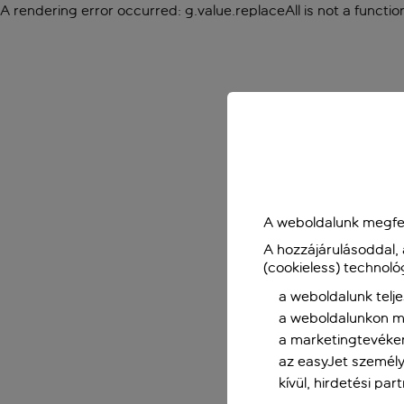
A rendering error occurred:
g.value.replaceAll is not a functio
A weboldalunk megfel
A hozzájárulásoddal,
(cookieless) technoló
a weboldalunk telje
a weboldalunkon me
a marketingtevéke
az easyJet személy
kívül, hirdetési par