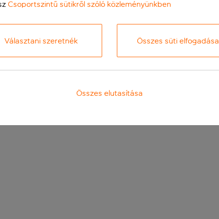
sz
Csoportszintű sütikről szóló közleményünkben
Választani szeretnék
Összes süti elfogadása
Összes elutasítása