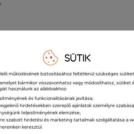
n
.
SÜTIK
elő működésének biztosításához feltétlenül szükséges sütiket
 amelyet bármikor visszavonhatsz vagy módosíthatsz, sütiket 
giát használunk az alábbiakhoz:
sítményének és funkcionalitásának javítása;
gjelenő hirdetésekben szereplő ajánlatok személyre szabása
nységünk teljesítményének elemzése;
re szabott hirdetési és marketing tartalmak szolgáltatása a 
tnereinken keresztül.