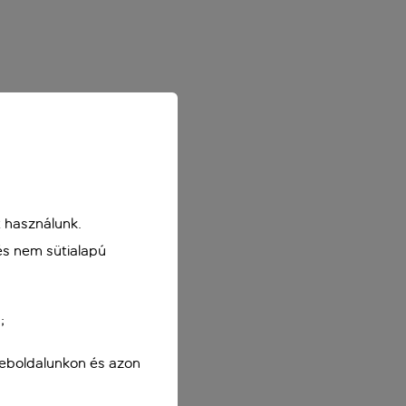
 használunk.
és nem sütialapú
;
weboldalunkon és azon