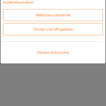
közleményünkben
Választani szeretnék
Összes süti elfogadása
Összes elutasítása