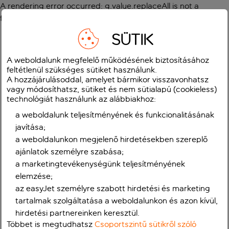
A rendering error occurred:
g.value.replaceAll is not a
function
.
SÜTIK
A weboldalunk megfelelő működésének biztosításához
feltétlenül szükséges sütiket használunk.
A hozzájárulásoddal, amelyet bármikor visszavonhatsz
vagy módosíthatsz, sütiket és nem sütialapú (cookieless)
technológiát használunk az alábbiakhoz:
a weboldalunk teljesítményének és funkcionalitásának
javítása;
a weboldalunkon megjelenő hirdetésekben szereplő
ajánlatok személyre szabása;
a marketingtevékenységünk teljesítményének
elemzése;
az easyJet személyre szabott hirdetési és marketing
tartalmak szolgáltatása a weboldalunkon és azon kívül,
hirdetési partnereinken keresztül.
Többet is megtudhatsz
Csoportszintű sütikről szóló