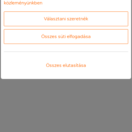
közleményünkben
Választani szeretnék
Összes süti elfogadása
Összes elutasítása