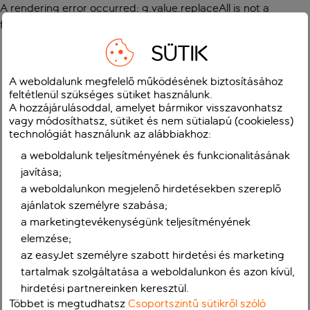
A rendering error occurred:
g.value.replaceAll is not a
function
.
SÜTIK
A weboldalunk megfelelő működésének biztosításához
feltétlenül szükséges sütiket használunk.
A hozzájárulásoddal, amelyet bármikor visszavonhatsz
vagy módosíthatsz, sütiket és nem sütialapú (cookieless)
technológiát használunk az alábbiakhoz:
a weboldalunk teljesítményének és funkcionalitásának
javítása;
a weboldalunkon megjelenő hirdetésekben szereplő
ajánlatok személyre szabása;
a marketingtevékenységünk teljesítményének
elemzése;
az easyJet személyre szabott hirdetési és marketing
tartalmak szolgáltatása a weboldalunkon és azon kívül,
hirdetési partnereinken keresztül.
Többet is megtudhatsz
Csoportszintű sütikről szóló