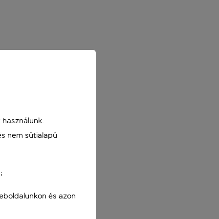
 használunk.
és nem sütialapú
;
weboldalunkon és azon