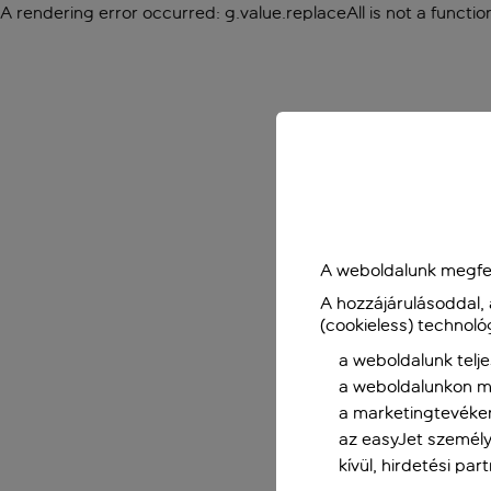
A rendering error occurred:
g.value.replaceAll is not a functio
A weboldalunk megfel
A hozzájárulásoddal,
(cookieless) technoló
a weboldalunk telje
a weboldalunkon me
a marketingtevéke
az easyJet személy
kívül, hirdetési par