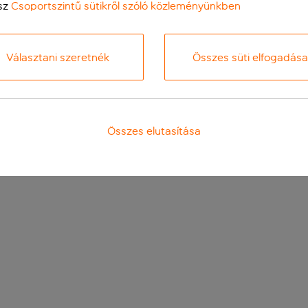
sz
Csoportszintű sütikről szóló közleményünkben
Választani szeretnék
Összes süti elfogadása
Összes elutasítása