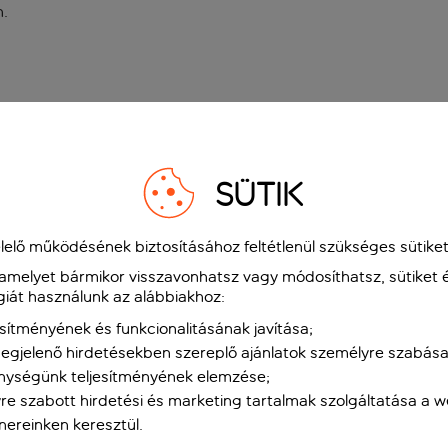
n
.
SÜTIK
elő működésének biztosításához feltétlenül szükséges sütiket
 amelyet bármikor visszavonhatsz vagy módosíthatsz, sütiket 
giát használunk az alábbiakhoz:
sítményének és funkcionalitásának javítása;
gjelenő hirdetésekben szereplő ajánlatok személyre szabása
nységünk teljesítményének elemzése;
re szabott hirdetési és marketing tartalmak szolgáltatása a 
tnereinken keresztül.