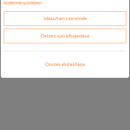
közleményünkben
Választani szeretnék
Összes süti elfogadása
Összes elutasítása