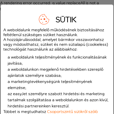
A rendering error occurred:
g.value.replaceAll is not a
function
.
SÜTIK
A weboldalunk megfelelő működésének biztosításához
feltétlenül szükséges sütiket használunk.
A hozzájárulásoddal, amelyet bármikor visszavonhatsz
vagy módosíthatsz, sütiket és nem sütialapú (cookieless)
technológiát használunk az alábbiakhoz:
a weboldalunk teljesítményének és funkcionalitásának
javítása;
a weboldalunkon megjelenő hirdetésekben szereplő
ajánlatok személyre szabása;
a marketingtevékenységünk teljesítményének
elemzése;
az easyJet személyre szabott hirdetési és marketing
tartalmak szolgáltatása a weboldalunkon és azon kívül,
hirdetési partnereinken keresztül.
Többet is megtudhatsz
Csoportszintű sütikről szóló