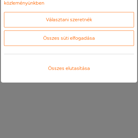
közleményünkben
Választani szeretnék
Összes süti elfogadása
Összes elutasítása