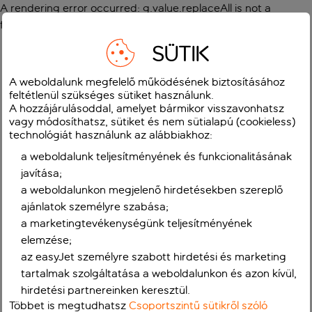
A rendering error occurred:
g.value.replaceAll is not a
function
.
SÜTIK
A weboldalunk megfelelő működésének biztosításához
feltétlenül szükséges sütiket használunk.
A hozzájárulásoddal, amelyet bármikor visszavonhatsz
vagy módosíthatsz, sütiket és nem sütialapú (cookieless)
technológiát használunk az alábbiakhoz:
a weboldalunk teljesítményének és funkcionalitásának
javítása;
a weboldalunkon megjelenő hirdetésekben szereplő
ajánlatok személyre szabása;
a marketingtevékenységünk teljesítményének
elemzése;
az easyJet személyre szabott hirdetési és marketing
tartalmak szolgáltatása a weboldalunkon és azon kívül,
hirdetési partnereinken keresztül.
Többet is megtudhatsz
Csoportszintű sütikről szóló