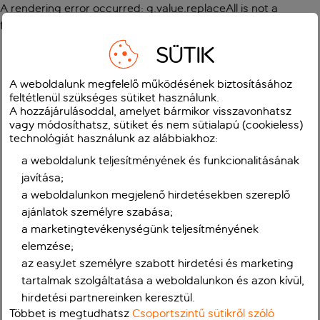
A rendering error occurred:
g.value.replaceAll is not a
function
.
SÜTIK
A weboldalunk megfelelő működésének biztosításához
feltétlenül szükséges sütiket használunk.
A hozzájárulásoddal, amelyet bármikor visszavonhatsz
vagy módosíthatsz, sütiket és nem sütialapú (cookieless)
technológiát használunk az alábbiakhoz:
a weboldalunk teljesítményének és funkcionalitásának
javítása;
a weboldalunkon megjelenő hirdetésekben szereplő
ajánlatok személyre szabása;
a marketingtevékenységünk teljesítményének
elemzése;
az easyJet személyre szabott hirdetési és marketing
tartalmak szolgáltatása a weboldalunkon és azon kívül,
hirdetési partnereinken keresztül.
Többet is megtudhatsz
Csoportszintű sütikről szóló