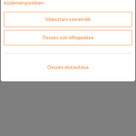
közleményünkben
Választani szeretnék
Összes süti elfogadása
Összes elutasítása