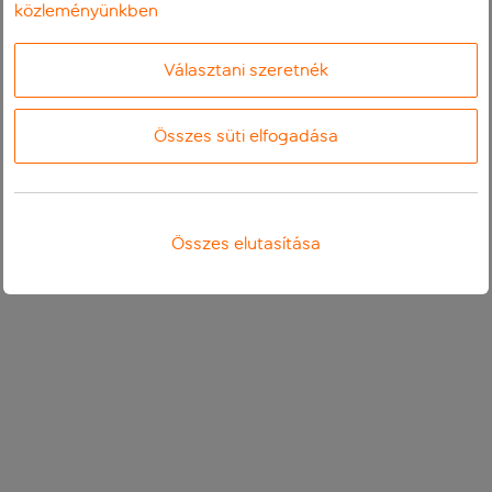
közleményünkben
Választani szeretnék
Összes süti elfogadása
Összes elutasítása