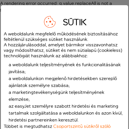
A rendering error occurred:
g.value.replaceAll is not a
function
.
SÜTIK
A weboldalunk megfelelő működésének biztosításához
feltétlenül szükséges sütiket használunk.
A hozzájárulásoddal, amelyet bármikor visszavonhatsz
vagy módosíthatsz, sütiket és nem sütialapú (cookieless)
technológiát használunk az alábbiakhoz:
a weboldalunk teljesítményének és funkcionalitásának
javítása;
a weboldalunkon megjelenő hirdetésekben szereplő
ajánlatok személyre szabása;
a marketingtevékenységünk teljesítményének
elemzése;
az easyJet személyre szabott hirdetési és marketing
tartalmak szolgáltatása a weboldalunkon és azon kívül,
hirdetési partnereinken keresztül.
Többet is megtudhatsz
Csoportszintű sütikről szóló