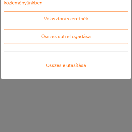
közleményünkben
Választani szeretnék
Összes süti elfogadása
Összes elutasítása