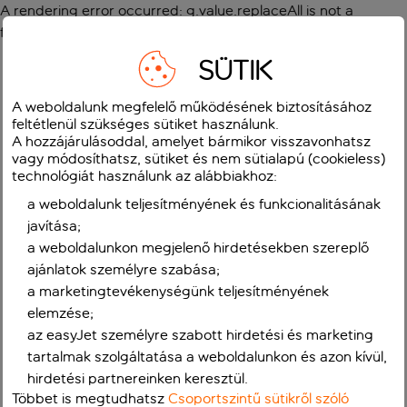
A rendering error occurred:
g.value.replaceAll is not a
function
.
SÜTIK
A weboldalunk megfelelő működésének biztosításához
feltétlenül szükséges sütiket használunk.
A hozzájárulásoddal, amelyet bármikor visszavonhatsz
vagy módosíthatsz, sütiket és nem sütialapú (cookieless)
technológiát használunk az alábbiakhoz:
a weboldalunk teljesítményének és funkcionalitásának
javítása;
a weboldalunkon megjelenő hirdetésekben szereplő
ajánlatok személyre szabása;
a marketingtevékenységünk teljesítményének
elemzése;
az easyJet személyre szabott hirdetési és marketing
tartalmak szolgáltatása a weboldalunkon és azon kívül,
hirdetési partnereinken keresztül.
Többet is megtudhatsz
Csoportszintű sütikről szóló