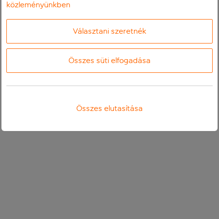
közleményünkben
Választani szeretnék
Összes süti elfogadása
Összes elutasítása