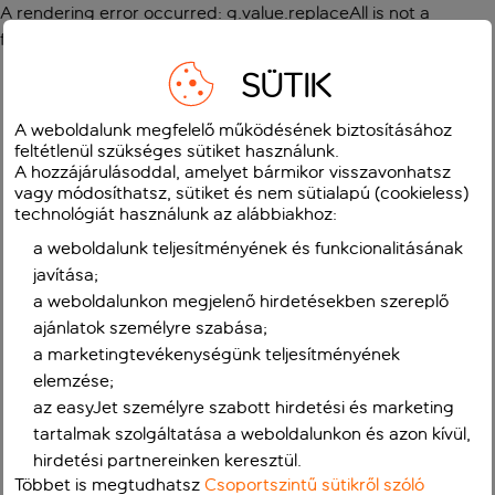
A rendering error occurred:
g.value.replaceAll is not a
function
.
SÜTIK
A weboldalunk megfelelő működésének biztosításához
feltétlenül szükséges sütiket használunk.
A hozzájárulásoddal, amelyet bármikor visszavonhatsz
vagy módosíthatsz, sütiket és nem sütialapú (cookieless)
technológiát használunk az alábbiakhoz:
a weboldalunk teljesítményének és funkcionalitásának
javítása;
a weboldalunkon megjelenő hirdetésekben szereplő
ajánlatok személyre szabása;
a marketingtevékenységünk teljesítményének
elemzése;
az easyJet személyre szabott hirdetési és marketing
tartalmak szolgáltatása a weboldalunkon és azon kívül,
hirdetési partnereinken keresztül.
Többet is megtudhatsz
Csoportszintű sütikről szóló