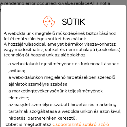
A rendering error occurred:
g.value.replaceAll is not a
function
.
SÜTIK
A weboldalunk megfelelő működésének biztosításához
feltétlenül szükséges sütiket használunk.
A hozzájárulásoddal, amelyet bármikor visszavonhatsz
vagy módosíthatsz, sütiket és nem sütialapú (cookieless)
technológiát használunk az alábbiakhoz:
a weboldalunk teljesítményének és funkcionalitásának
javítása;
a weboldalunkon megjelenő hirdetésekben szereplő
ajánlatok személyre szabása;
a marketingtevékenységünk teljesítményének
elemzése;
az easyJet személyre szabott hirdetési és marketing
tartalmak szolgáltatása a weboldalunkon és azon kívül,
hirdetési partnereinken keresztül.
Többet is megtudhatsz
Csoportszintű sütikről szóló