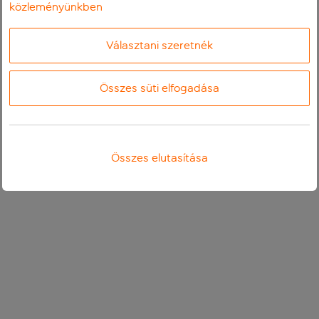
közleményünkben
Választani szeretnék
Összes süti elfogadása
Összes elutasítása